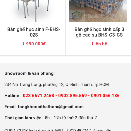
Bàn ghế học sinh F-BHS-
Bàn ghế học sinh cấp 3
02S
gỗ cao su BHS-C3-CS
1.990.000đ
Liên hệ
Showroom & văn phòng:
234 Nơ Trang Long, phường 12, Q. Bình Thạnh, Tp.HCM
Hotline:
028 6671 2468 - 0902.895.569 -
0901.356.186
Email: tongkhonoithathcm@gmail.com
Thời gian làm việc:
8h - 17h từ thứ 2 đến thứ 7
GPKD: GPDK kinh doanh & MST : 0313487247- Ngày cấp :