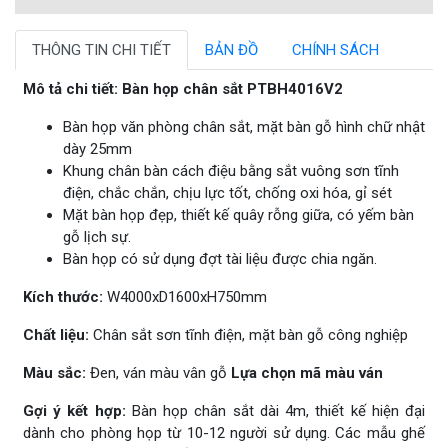
THÔNG TIN CHI TIẾT
BẢN ĐỒ
CHÍNH SÁCH
Mô tả chi tiết: Bàn họp chân sắt PTBH4016V2
Bàn họp văn phòng chân sắt, mặt bàn gỗ hình chữ nhật
dày 25mm
Khung chân bàn cách điệu bằng sắt vuông sơn tĩnh
điện, chắc chắn, chịu lực tốt, chống oxi hóa, gỉ sét
Mặt bàn họp đẹp, thiết kế quây rỗng giữa, có yếm bàn
gỗ lịch sự.
Bàn họp có sử dụng đợt tài liệu được chia ngăn.
Kích thước:
W4000xD1600xH750mm
Chất liệu:
Chân sắt sơn tĩnh điện, mặt bàn gỗ công nghiệp
Màu sắc:
Đen, ván màu vân gỗ
Lựa chọn mã màu ván
Gợi ý kết hợp:
Bàn họp chân sắt dài 4m, thiết kế hiện đại
dành cho phòng họp từ 10-12 người sử dụng. Các mẫu ghế