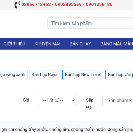
02866712468 - 0902895569 - 0901356186
GIỚI THIỆU
KHUYẾN MÃI
BÁN CHẠY
BẢNG MẪU MÀU
họp vàng xanh
Bàn họp Royal
Bàn họp New Trend
Bàn họp văn
Giá
Sắp
xếp:
hi chì chống trầy xước, chống ẩm, chống thấm nước, dòng sản phẩ