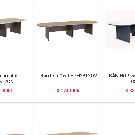
chữ nhật
Bàn họp Oval HPH2812OV
BÀN HỌP vă
812CN
0
.000đ
3.174.000đ
3.88