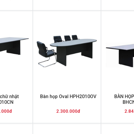
chữ nhật
Bàn họp Oval HPH2010OV
BÀN HỌP
010CN
BHCN
.000đ
2.300.000đ
2.84