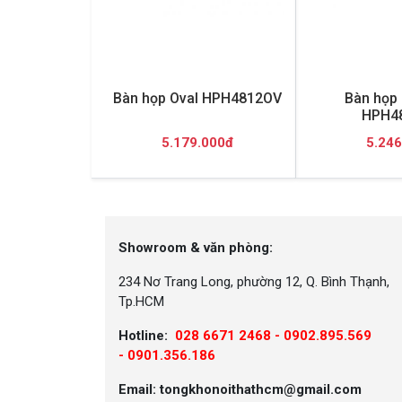
Bàn họp Oval HPH4812OV
Bàn họp 
HPH4
5.179.000đ
5.246
Showroom & văn phòng:
234 Nơ Trang Long, phường 12, Q. Bình Thạnh,
Tp.HCM
Hotline:
028 6671 2468 - 0902.895.569
-
0901.356.186
Email: tongkhonoithathcm@gmail.com