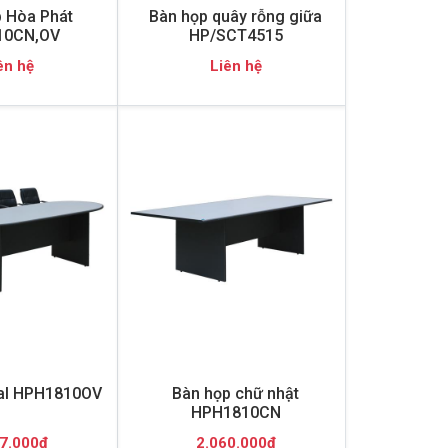
 Hòa Phát
Bàn họp quây rỗng giữa
10CN,OV
HP/SCT4515
ên hệ
Liên hệ
al HPH1810OV
Bàn họp chữ nhật
HPH1810CN
7.000đ
2.060.000đ