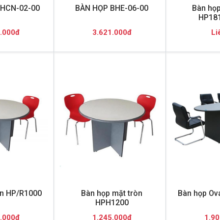
HCN-02-00
BÀN HỌP BHE-06-00
Bàn họp
HP18
.000đ
3.621.000đ
Li
òn HP/R1000
Bàn họp mặt tròn
Bàn họp Ov
HPH1200
.000đ
1.245.000đ
1.90