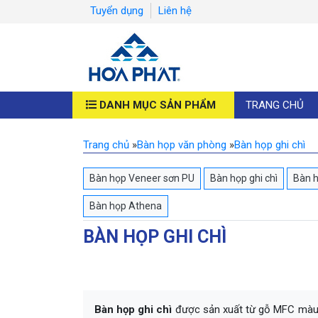
Tuyển dụng
Liên hệ
DANH MỤC SẢN PHẨM
TRANG CHỦ
Trang chủ
»
Bàn họp văn phòng
»
Bàn họp ghi chì
Bàn họp Veneer sơn PU
Bàn họp ghi chì
Bàn 
Bàn họp Athena
BÀN HỌP GHI CHÌ
Bàn họp ghi chì
được sản xuất từ gỗ MFC màu g