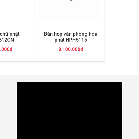
chữ nhật
Bàn họp văn phòng hòa
812CN
phát HPH5115
.000đ
8.100.000đ