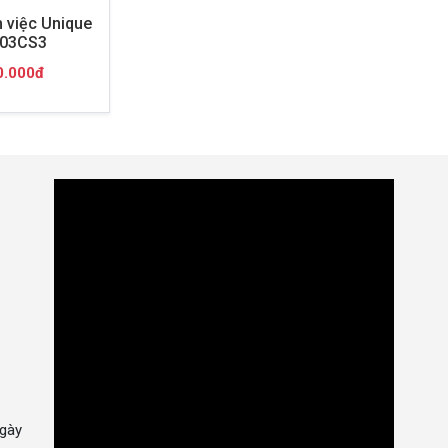
 việc Unique
03CS3
0.000đ
gày