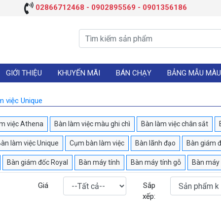
02866712468 - 0902895569 - 0901356186
GIỚI THIỆU
KHUYẾN MÃI
BÁN CHẠY
BẢNG MẪU MÀU
m việc Unique
m việc Athena
Bàn làm việc màu ghi chì
Bàn làm việc chân sắt
àn làm việc Unique
Cụm bàn làm việc
Bàn lãnh đạo
Bàn giám đ
Bàn giám đốc Royal
Bàn máy tính
Bàn máy tính gỗ
Bàn máy 
Giá
Sắp
xếp: