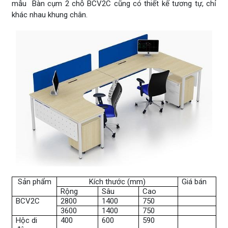
mẫu Bàn cụm 2 chỗ BCV2C cũng có thiết kế tương tự, chỉ
khác nhau khung chân.
Sản phẩm
Kích thước (mm)
Giá bán
Rộng
Sâu
Cao
BCV2C
2800
1400
750
3600
1400
750
Hộc di
400
600
590