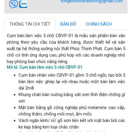
tongkhonoithathcm@gmail.com
THÔNG TIN CHI TIẾT
BẢN ĐỒ
CHÍNH SÁCH
Cụm bàn làm việc 5 chỗ CBVP-01 là mẫu sản phẩm bàn văn
phòng theo yêu cầu của khách hàng, được thiết kế và sản
xuất tại hệ thống xưởng nội thất Phúc Thịnh Phát. Cụm bàn 5
chỗ có tính ứng dụng cao, phù hợp với các doanh nghiệp nhỏ
hay phòng ban chức năng riêng.
Mô tả: Cụm bàn làm việc 5 chỗ CBVP-01
Cụm bàn nhân viên CBVP-01 gồm 5 chỗ ngồi, tạo bởi 5
bàn làm việc ghép lại với nhau hoặc một bàn làm việc
dài 2m8
Khung chân bàn vuông bằng sắt sơn tĩnh điện chống gỉ
sét
Mặt bàn bằng gỗ công nghiệp phủ melamine cao cấp,
chống thấm, chống mối mọt, ẩm mốc
Vách ngăn kính/ nỉ/ gỗ sơn liên kết với mặt bàn bởi các
ke kẹp bằng kim loại chắc chắn