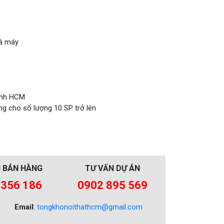
hà máy
hành HCM
ng cho số lượng 10 SP trở lên
 BÁN HÀNG
TƯ VẤN DỰ ÁN
 356 186
0902 895 569
Email
:
tongkhonoithathcm@gmail.com