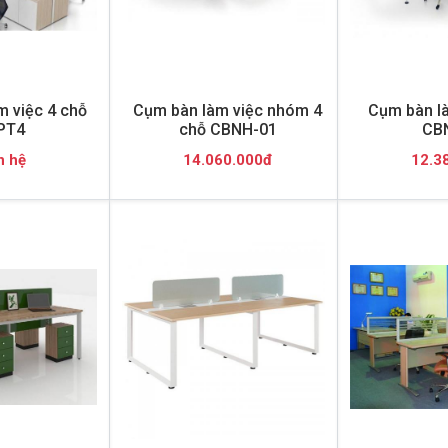
 việc 4 chỗ
Cụm bàn làm việc nhóm 4
Cụm bàn l
PT4
chỗ CBNH-01
CB
n hệ
14.060.000đ
12.3