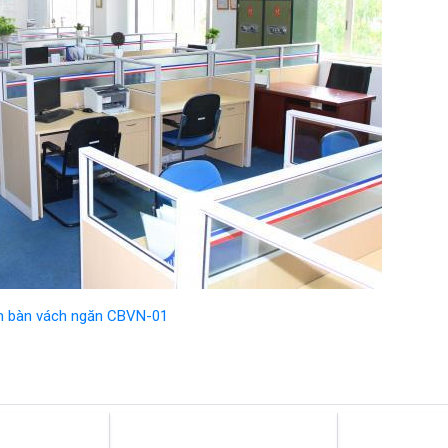
 bàn vách ngăn CBVN-01