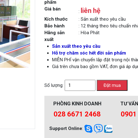
phẩm
Giá bán
liên hệ
:
Kích thước
: Sản xuất theo yêu cầu
Bảo hành
: 12 tháng theo tiêu chuẩn n
Hãng sản
: Hòa Phát
xuất
Sản xuất theo yêu cầu
Hỗ trợ chăm sóc hết đời sản phẩm
MIỄN PHÍ vận chuyển lắp đặt trong nội t
Giá trên chưa bao gồm VAT, đơn giá áp dụ
Số lượng:
PHÒNG KINH DOANH
TƯ VẤN
028 6671 2468
0901
Support Online
: