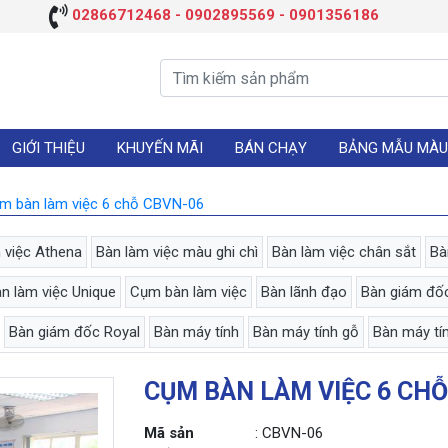
02866712468 - 0902895569 - 0901356186
GIỚI THIỆU
KHUYẾN MÃI
BÁN CHẠY
BẢNG MẪU MÀU
m bàn làm việc 6 chỗ CBVN-06
 việc Athena
Bàn làm việc màu ghi chì
Bàn làm việc chân sắt
Bà
n làm việc Unique
Cụm bàn làm việc
Bàn lãnh đạo
Bàn giám đố
Bàn giám đốc Royal
Bàn máy tính
Bàn máy tính gỗ
Bàn máy tí
CỤM BÀN LÀM VIỆC 6 CHỖ
Mã sản
: CBVN-06