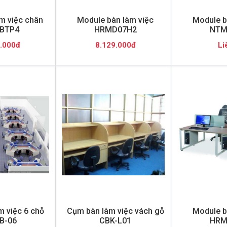
m việc chân
Module bàn làm việc
Module b
CBTP4
HRMD07H2
NTM
.000đ
8.129.000đ
Li
 việc 6 chỗ
Cụm bàn làm việc vách gỗ
Module b
B-06
CBK-L01
HRM