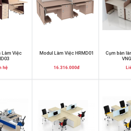
 Làm Việc
Modul Làm Việc HRMD01
Cụm bàn làm
D03
VNG
n hệ
16.316.000đ
Li