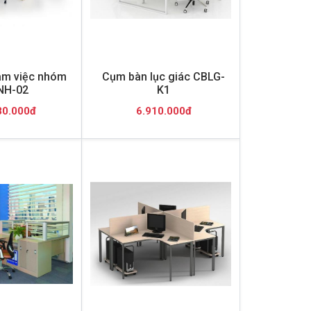
àm việc nhóm
Cụm bàn lục giác CBLG-
NH-02
K1
80.000đ
6.910.000đ