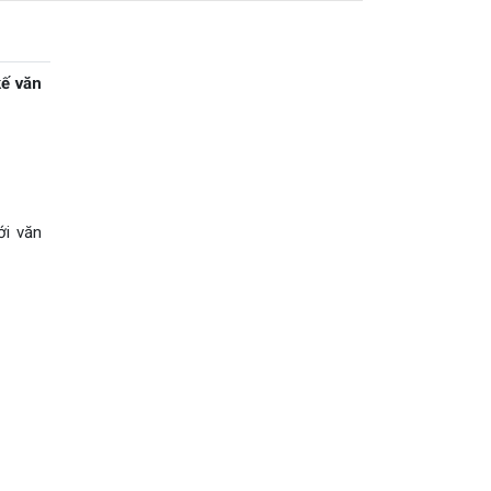
kế văn
ới văn