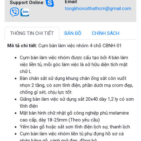
Email
:
Support Online
:
tongkhonoithathcm@gmail.com
THÔNG TIN CHI TIẾT
BẢN ĐỒ
CHÍNH SÁCH
Mô tả chi tiết:
Cụm bàn làm việc nhóm 4 chỗ CBNH-01
Cụm bàn làm việc nhóm được cấu tạo bởi 4 bàn làm
việc liền tủ, mỗi góc làm việc là sở hữu diện tích mặt
chữ L
Bàn chân sắt sử dụng khung chân ống sắt côn vuốt
nhọn 2 tầng, có sơn tĩnh điện, phần dưới mạ crom đẹp,
chống gỉ sét, chịu lực tốt
Giằng bàn làm việc sử dụng sắt 20x40 dày 1,2 ly có sơn
tĩnh điện
Mặt bàn hình chữ nhật gỗ công nghiệp phủ melamine
cao cấp, dày 18-25mm (Theo yêu cầu)
Yếm bàn gỗ hoặc sắt sơn tĩnh điện lịch sự, thanh lịch
Cụm bàn làm việc nhóm liền tủ phụ đựng hồ sơ cá
nhân bằng gỗ, cánh mở đẹp, đồng bộ