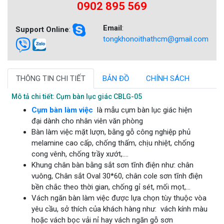
0902 895 569
Email
:
Support Online
:
tongkhonoithathcm@gmail.com
THÔNG TIN CHI TIẾT
BẢN ĐỒ
CHÍNH SÁCH
Mô tả chi tiết: Cụm bàn lục giác CBLG-05
Cụm bàn làm việc
là mẫu cụm bàn lục giác hiện
đại dành cho nhân viên văn phòng
Bàn làm việc mặt lượn, bằng gỗ công nghiệp phủ
melamine cao cấp, chống thấm, chịu nhiệt, chống
cong vênh, chống trầy xướt,....
Khung chân bàn bằng sắt sơn tĩnh điện như: chân
vuông, Chân sắt Oval 30*60, chân cole sơn tĩnh điện
bền chắc theo thời gian, chống gỉ sét, mối mọt,...
Vách ngăn bàn làm việc được lựa chọn tùy thuộc vòa
yêu cầu, sở thích của khách hàng như: vách kính màu
hoặc vách bọc vải nỉ hay vách ngăn gỗ sơn