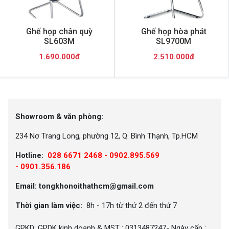
Ghế họp chân quỳ
Ghế họp hòa phát
SL603M
SL9700M
1.690.000đ
2.510.000đ
Showroom & văn phòng:
234 Nơ Trang Long, phường 12, Q. Bình Thạnh, Tp.HCM
Hotline:
028 6671 2468 - 0902.895.569
-
0901.356.186
Email: tongkhonoithathcm@gmail.com
Thời gian làm việc:
8h - 17h từ thứ 2 đến thứ 7
GPKD: GPDK kinh doanh & MST : 0313487247- Ngày cấp :