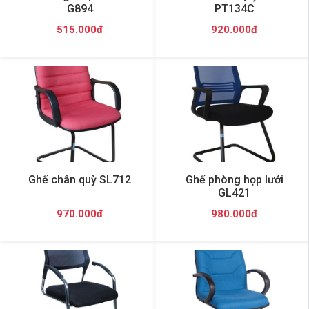
G894
PT134C
515.000đ
920.000đ
Ghế chân quỳ SL712
Ghế phòng họp lưới
GL421
970.000đ
980.000đ