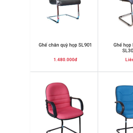
Ghế chân quỳ họp SL901
Ghế họp 
SL3
1.480.000đ
Liê