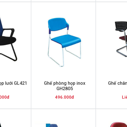
p lưới GL421
Ghế phòng họp inox
Ghế chân
GH2805
000đ
496.000đ
Li