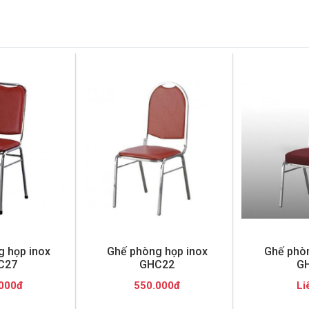
 họp inox
Ghế phòng họp inox
Ghế phòn
C27
GHC22
G
000đ
550.000đ
Li