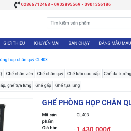
02866712468 - 0902895569 - 0901356186
GIỚI THIỆU
KHUYẾN MÃI
BÁN CHẠY
BẢNG MẪU MÀU
òng họp chân quỳ GL403
Q
Ghế nhân viên
Ghế chân quỳ
Ghế lưới cao cấp
Ghế da trưởn
ấp, ghế tựa lưng
Ghế gấp
Ghế tựa lưng
GHẾ PHÒNG HỌP CHÂN QU
Mã sản
: GL403
phẩm
Giá bán
1.430.000đ
: