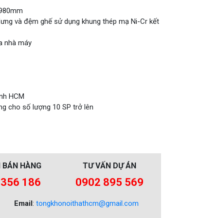
o 980mm
a lưng và đệm ghế sử dụng khung thép mạ Ni-Cr kết
ủa nhà máy
hành HCM
ng cho số lượng 10 SP trở lên
 BÁN HÀNG
TƯ VẤN DỰ ÁN
 356 186
0902 895 569
Email
:
tongkhonoithathcm@gmail.com