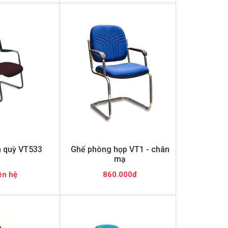
 quỳ VT533
Ghế phòng họp VT1 - chân
mạ
ên hệ
860.000đ