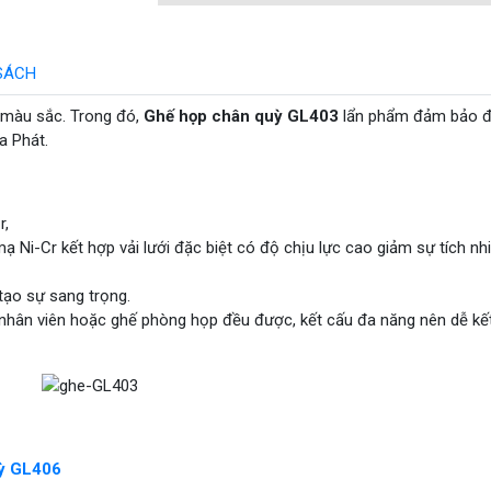
SÁCH
u, màu sắc. Trong đó,
Ghế họp chân quỳ GL403
lẩn phẩm đảm bảo 
òa Phát.
r,
Ni-Cr kết hợp vải lưới đặc biệt có độ chịu lực cao giảm sự tích nhi
tạo sự sang trọng.
hân viên hoặc ghế phòng họp đều được, kết cấu đa năng nên dễ kế
ỳ GL406