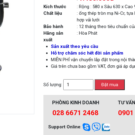
Kích thước
: Rộng : 580 x Sâu 630 x Ca
Chất liệu
: ống thép tròn mạ Ni-Cr, tự
hợp vải lưới
Bảo hành
: 12 tháng theo tiêu chuẩn c
Hãng sản
: Hòa Phát
xuất
Sản xuất theo yêu cầu
Hỗ trợ chăm sóc hết đời sản phẩm
MIỄN PHÍ vận chuyển lắp đặt trong nội t
Giá trên chưa bao gồm VAT, đơn giá áp dụ
Số lượng:
PHÒNG KINH DOANH
TƯ VẤN
028 6671 2468
0901
Support Online
: