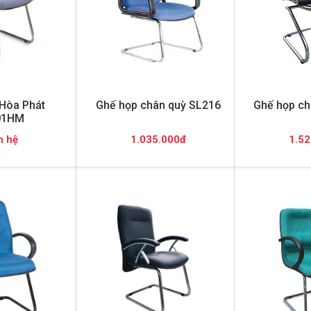
Hòa Phát
Ghế họp chân quỳ SL216
Ghế họp ch
01HM
n hệ
1.035.000đ
1.52