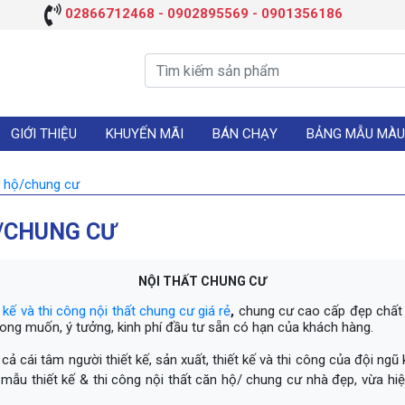
02866712468 - 0902895569 - 0901356186
GIỚI THIỆU
KHUYẾN MÃI
BÁN CHẠY
BẢNG MẪU MÀU
n hộ/chung cư
Ộ/CHUNG CƯ
NỘI THẤT CHUNG CƯ
t kế và thi công nội thất chung cư giá rẻ
,
chung cư cao cấp đẹp chất l
mong muốn, ý tưởng, kinh phí đầu tư sẵn có hạn của khách hàng.
cả cái tâm người thiết kế, sản xuất, thiết kế và thi công của đội ngũ
ẫu thiết kế & thi công nội thất căn hộ/ chung cư nhà đẹp, vừa hiệ