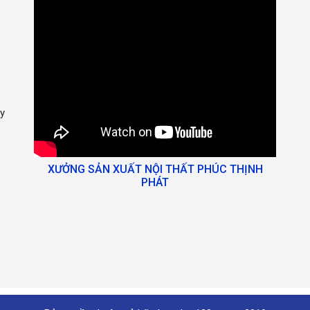
y
XƯỞNG SẢN XUẤT NỘI THẤT PHÚC THỊNH
PHÁT