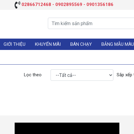
02866712468 - 0902895569 - 0901356186
GIỚI THIỆU
KHUYẾN MÃI
BÁN CHẠY
BẢNG MẪU MÀU
Lọc theo
Sắp xếp 