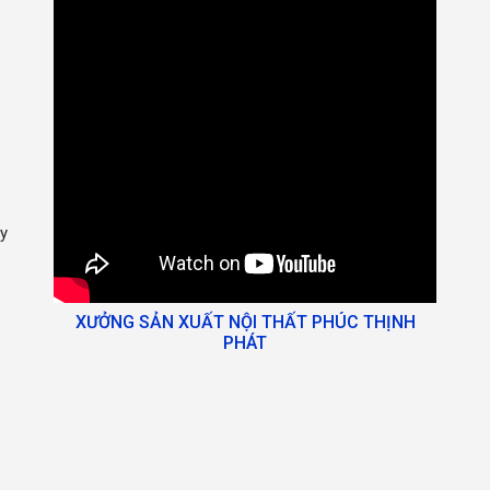
y
XƯỞNG SẢN XUẤT NỘI THẤT PHÚC THỊNH
PHÁT