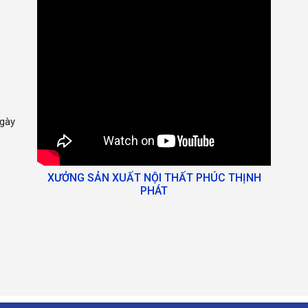
gày
XƯỞNG SẢN XUẤT NỘI THẤT PHÚC THỊNH
PHÁT