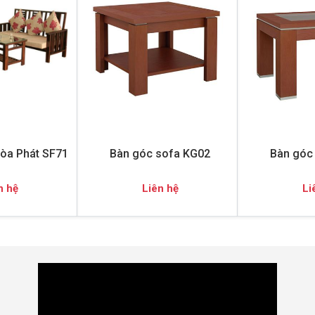
òa Phát SF71
Bàn góc sofa KG02
Bàn góc
n hệ
Liên hệ
Li