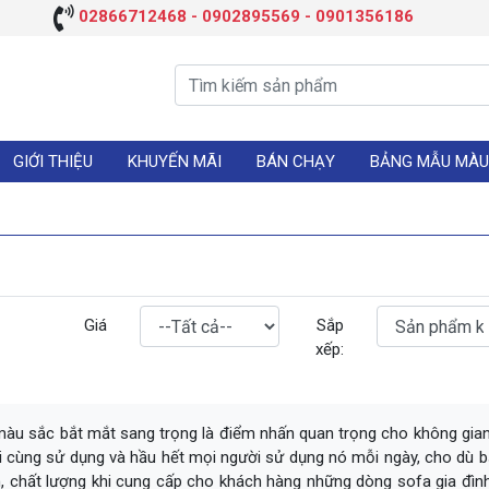
02866712468 - 0902895569 - 0901356186
GIỚI THIỆU
KHUYẾN MÃI
BÁN CHẠY
BẢNG MẪU MÀU
Giá
Sắp
xếp:
àu sắc bắt mắt sang trọng là điểm nhấn quan trọng cho không gian 
cùng sử dụng và hầu hết mọi người sử dụng nó mỗi ngày, cho dù bạn
, chất lượng khi cung cấp cho khách hàng những dòng sofa gia đình đ