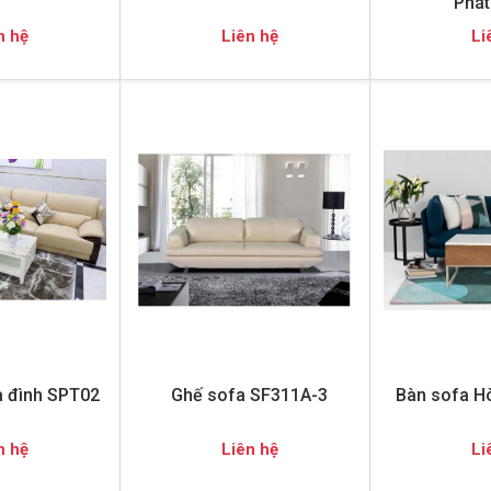
Phát
n hệ
Liên hệ
Li
a đình SPT02
Ghế sofa SF311A-3
Bàn sofa H
n hệ
Liên hệ
Li