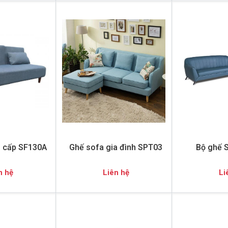
o cấp SF130A
Ghế sofa gia đình SPT03
Bộ ghế 
n hệ
Liên hệ
Li