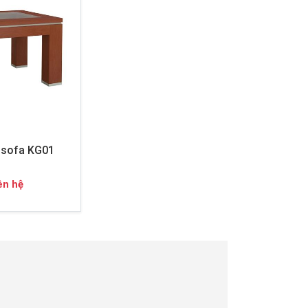
 sofa KG01
ên hệ