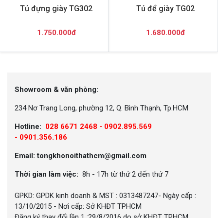
Tủ đựng giày TG302
Tủ để giày TG02
1.750.000đ
1.680.000đ
Showroom & văn phòng:
234 Nơ Trang Long, phường 12, Q. Bình Thạnh, Tp.HCM
Hotline:
028 6671 2468 - 0902.895.569
-
0901.356.186
Email: tongkhonoithathcm@gmail.com
Thời gian làm việc:
8h - 17h từ thứ 2 đến thứ 7
GPKD: GPDK kinh doanh & MST : 0313487247- Ngày cấp :
13/10/2015 - Nơi cấp: Sở KHĐT TPHCM
Đăng ký thay đổi lần 1 :29/8/2016 do sở KHĐT TPHCM