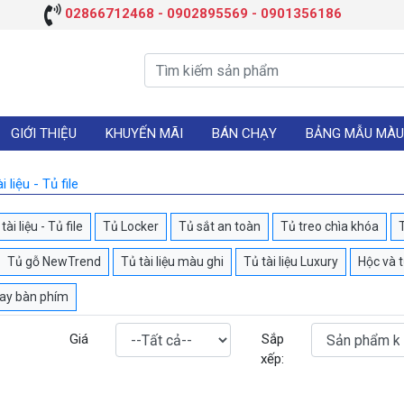
02866712468 - 0902895569 - 0901356186
GIỚI THIỆU
KHUYẾN MÃI
BÁN CHẠY
BẢNG MẪU MÀU
i liệu - Tủ file
tài liệu - Tủ file
Tủ Locker
Tủ sắt an toàn
Tủ treo chìa khóa
Tủ gỗ NewTrend
Tủ tài liệu màu ghi
Tủ tài liệu Luxury
Hộc và 
hay bàn phím
Giá
Sắp
xếp: