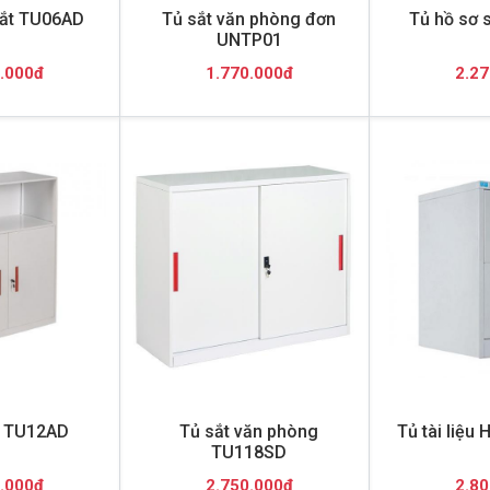
sắt TU06AD
Tủ sắt văn phòng đơn
Tủ hồ sơ 
UNTP01
.000đ
1.770.000đ
2.27
ơ TU12AD
Tủ sắt văn phòng
Tủ tài liệu
TU118SD
.000đ
2.750.000đ
2.80