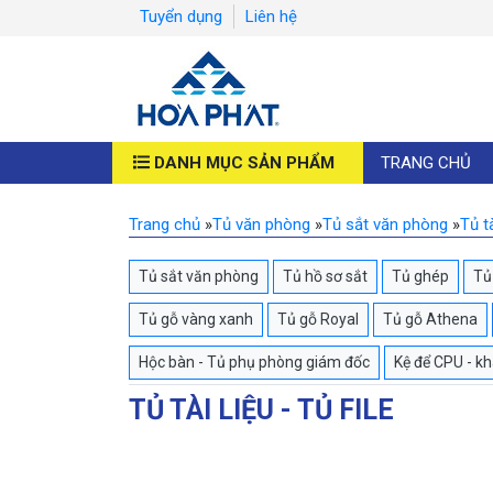
Tuyển dụng
Liên hệ
DANH MỤC SẢN PHẨM
TRANG CHỦ
Trang chủ
»
Tủ văn phòng
»
Tủ sắt văn phòng
»
Tủ tà
Tủ sắt văn phòng
Tủ hồ sơ sắt
Tủ ghép
Tủ 
Tủ gỗ vàng xanh
Tủ gỗ Royal
Tủ gỗ Athena
Hộc bàn - Tủ phụ phòng giám đốc
Kệ để CPU - k
TỦ TÀI LIỆU - TỦ FILE