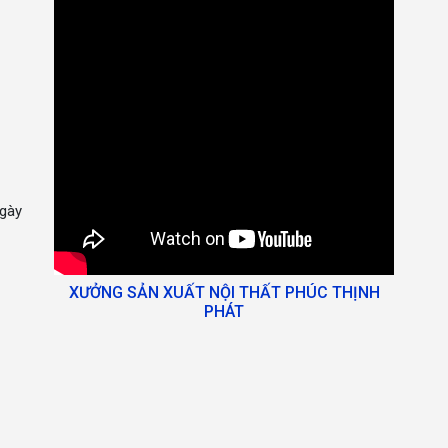
gày
XƯỞNG SẢN XUẤT NỘI THẤT PHÚC THỊNH
PHÁT