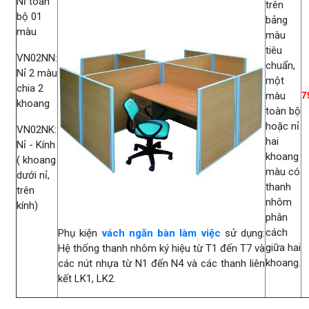
Nỉ toàn
trên
bộ 01
bảng
màu
màu
tiêu
VN02NN:
chuẩn,
Nỉ 2 màu
một
chia 2
màu
7
khoang
toàn bộ
hoặc nỉ
VN02NK:
hai
Nỉ - Kính
khoang
( khoang
màu có
dưới nỉ,
thanh
trên
nhôm
kính)
phân
cách
Phụ kiện
vách ngăn bàn làm việc
sử dụng:
giữa hai
Hệ thống thanh nhôm ký hiệu từ T1 đến T7 và
khoang.
các nút nhựa từ N1 đến N4 và các thanh liên
kết LK1, LK2.