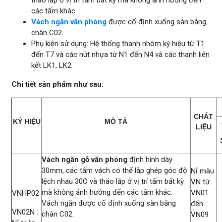
tháo lắp ở vị trí tấm bất kỳ mà không ảnh hưởng đến
các tấm khác.
Vách ngăn văn phòng
được cố định xuống sàn bằng
chân C02.
Phụ kiện sử dụng: Hệ thống thanh nhôm ký hiệu từ T1
đến T7 và các nút nhựa từ N1 đến N4 và các thanh liên
kết LK1, LK2.
Chi tiết sản phẩm như sau:
CHẤT
KÝ HIỆU
MÔ TẢ
LIỆU
Vách ngăn gỗ văn phòng
định hình dày
30mm, các tấm vách có thể lắp ghép góc độ
Nỉ màu
lệch nhau 30O và tháo lắp ở vị trí tấm bất kỳ
VN từ
mà không ảnh hưởng đến các tấm khác.
VN01
VNHP02
Vách ngăn được cố định xuống sàn bằng
đến
VN02N :
chân C02.
VN09