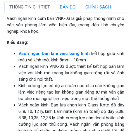
THÔNG TIN CHI TIẾT
BẢN ĐỒ
CHÍNH SÁCH
Vách ngăn kính cụm bàn VNK-03 là giải pháp thông minh cho
các văn phòng làm việc hiện đại, mang đến tính chuyên
nghệp, khoa học.
Kiểu dáng:
Vách ngăn bàn làm việc bằng kính
kết hợp giữa kính
màu và kính mờ, kính 8mm - 10mm
Vách ngăn kính VNK-03 được thiết kế kết hợp bàn làm
việc với kính mờ mang lại không gian rộng rãi, và ánh
sáng cho nội thất.
Kính cường lực có dộ an toàn cao chia các không gian
làm việc riêng tạo lên không gian riêng tư mà vẫn gắn
bó cho mọi người làm việc trong một thể thống nhất.
Vách ngăn kính: Bạn lựa chọn kính Glass Kote độ dày
6, 8, 10, 12 ly, kính Laminate (kính an toàn) độ dày 6,38;
8,38; 10,38; 12,38 ly, kính cường lực dán decal hoặc kính
cường lực sơn thủ công. Vách ngăn văn phòng bằng
kính có rất nhiều ưu điểm: mỏng, nhẹ, chịu nhiệt tốt, dễ