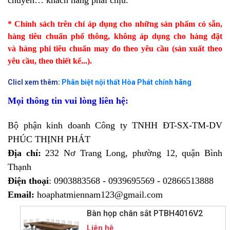
chuyển… khách hàng phải chịu.
* Chính sách trên chỉ áp dụng cho những sản phẩm có sẵn,
hàng tiêu chuẩn phổ thông, không áp dụng cho hàng đặt
và
hàng phi tiêu chuẩn
may đo theo yêu cầu (sản xuất theo
yêu cầu, theo thiết kế...).
Clicl xem thêm:
Phân biệt nội thất Hòa Phát chính hãng
Mọi thông tin vui lòng liên hệ:
Bộ phận kinh doanh C
ông ty TNHH ĐT-SX-TM-DV
PHÚC THỊNH PHÁT
Địa chỉ:
232 Nơ Trang Long, phường 12, quận Bình
Thạnh
Điện thoại
: 0903883568 - 0939695569 - 02866513888
Email:
hoaphatmiennam123@gmail.com
Bàn họp chân sắt PTBH4016V2
Liên hệ