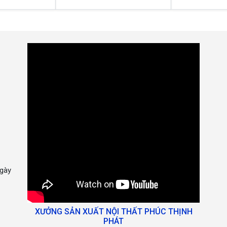
gày
XƯỞNG SẢN XUẤT NỘI THẤT PHÚC THỊNH
PHÁT