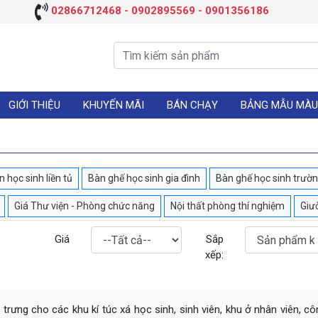
02866712468 - 0902895569 - 0901356186
GIỚI THIỆU
KHUYẾN MÃI
BÁN CHẠY
BẢNG MẪU MÀU
 học sinh liền tủ
Bàn ghế học sinh gia đình
Bàn ghế học sinh trườ
Giá Thư viện - Phòng chức năng
Nội thất phòng thí nghiệm
Giư
Giá
Sắp
xếp:
trưng cho các khu kí túc xá học sinh, sinh viên, khu ở nhân viên, 