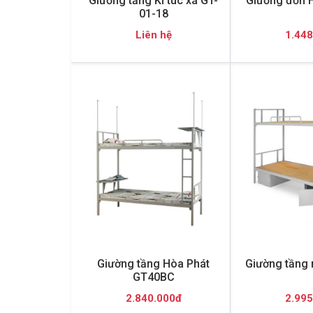
Giường tầng Kí túc xá GT-
Giường đơn 
01-18
Liên hệ
1.448
Giường tầng Hòa Phát
Giường tầng 
GT40BC
2.840.000đ
2.995