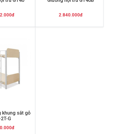
ội trú GT40
Giường nội trú GT40B
2.000đ
2.840.000đ
 khung sắt gỗ
-2T-G
0.000đ