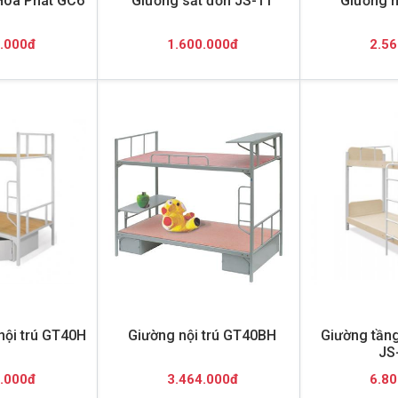
Hòa Phát GC6
Giường sắt đơn JS-1T
Giường n
.000đ
1.600.000đ
2.56
nội trú GT40H
Giường nội trú GT40BH
Giường tầng
JS
.000đ
3.464.000đ
6.80