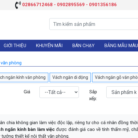
02866712468 - 0902895569 - 0901356186
GIỚI THIỆU
KHUYẾN MÃI
BÁN CHẠY
BẢNG MẪU MÀU
 văn phòng
ch ngăn kính văn phòng
Vách ngăn di động
Vách ngăn gỗ văn ph
Giá
Sắp
xếp:
ân chia không gian làm việc độc lập, riêng tư cho cá nhân đồng thờ
h ngăn kính bàn làm việc
được đánh giá cao về tính thẩm mỹ, chắ
 tưởng thiết kế nội thất văn phòng.