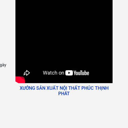
gày
XƯỞNG SẢN XUẤT NỘI THẤT PHÚC THỊNH
PHÁT