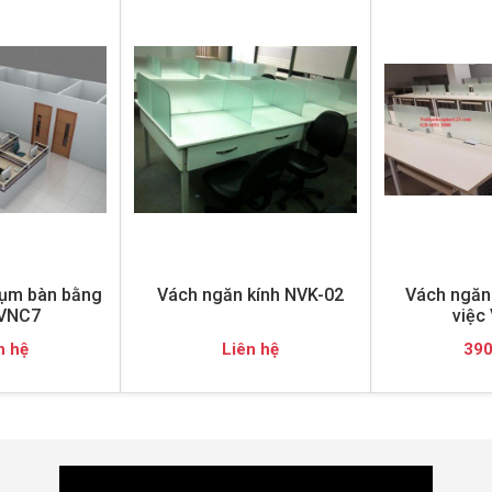
ụm bàn bằng
Vách ngăn kính NVK-02
Vách ngăn 
 VNC7
việc
n hệ
Liên hệ
390