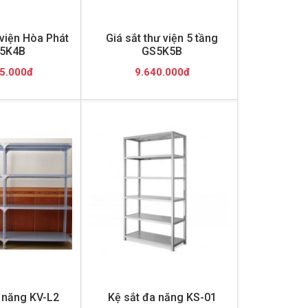
 viện Hòa Phát
Giá sắt thư viện 5 tầng
5K4B
GS5K5B
5.000đ
9.640.000đ
 năng KV-L2
Kệ sắt đa năng KS-01