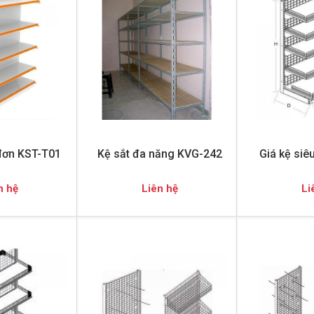
 đơn KST-T01
Kệ sắt đa năng KVG-242
Giá kệ siê
n hệ
Liên hệ
Li