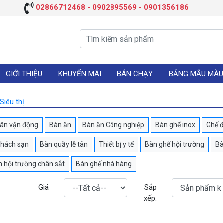
02866712468 - 0902895569 - 0901356186
GIỚI THIỆU
KHUYẾN MÃI
BÁN CHẠY
BẢNG MẪU MÀU
Siêu thị
sân vận động
Bàn ăn
Bàn ăn Công nghiệp
Bàn ghế inox
Ghế đ
khách sạn
Bàn quầy lễ tân
Thiết bị y tế
Bàn ghế hội trường
Bà
 hội trường chân sắt
Bàn ghế nhà hàng
Giá
Sắp
xếp: