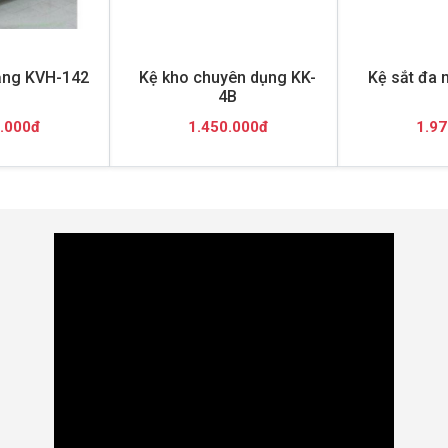
ăng KVH-142
Kệ kho chuyên dụng KK-
Kệ sắt đa 
4B
.000đ
1.450.000đ
1.97