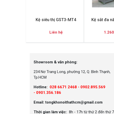
Kệ siêu thị GST3-MT4
Kệ sắt đa n
Liên hệ
1.260
Showroom & văn phòng:
234 Nơ Trang Long, phường 12, Q. Bình Thạnh,
Tp.HCM
Hotline:
028 6671 2468 - 0902.895.569
-
0901.356.186
Email: tongkhonoithathcm@gmail.com
Thời gian làm việc:
8h - 17h từ thứ 2 đến thứ 7