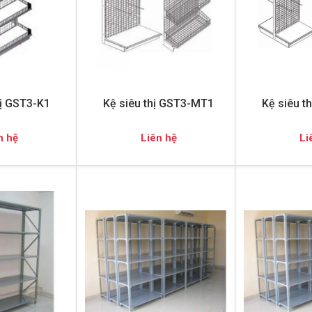
hị GST3-K1
Kệ siêu thị GST3-MT1
Kệ siêu t
n hệ
Liên hệ
Li