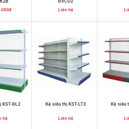
K2B
ĐVCO2
.000đ
Liên hệ
Li
hị KST-ĐL2
Kệ siêu thị KST-LT3
Kệ siêu 
n hệ
Liên hệ
Li