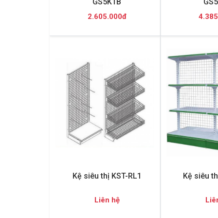
GS5K1B
GS5
2.605.000đ
4.385
Kệ siêu thị KST-RL1
Kệ siêu t
Liên hệ
Liê