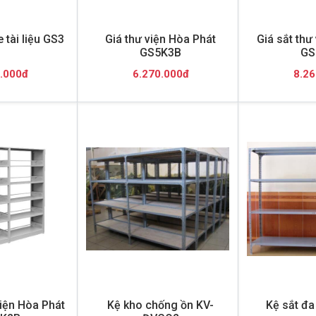
 tài liệu GS3
Giá thư viện Hòa Phát
Giá sắt thư
GS5K3B
GS
.000đ
6.270.000đ
8.26
viện Hòa Phát
Kệ kho chống ồn KV-
Kệ sắt đa