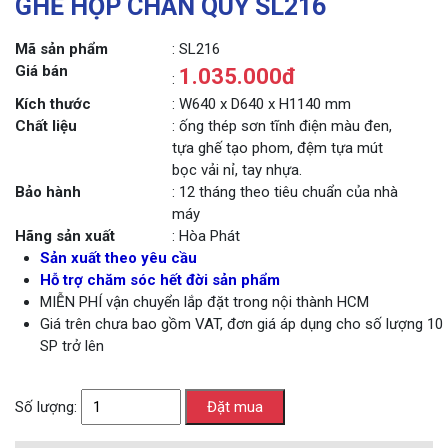
GHẾ HỌP CHÂN QUỲ SL216
Mã sản phẩm
: SL216
Giá bán
1.035.000đ
:
Kích thước
: W640 x D640 x H1140 mm
Chất liệu
: ống thép sơn tĩnh điện màu đen,
tựa ghế tạo phom, đệm tựa mút
bọc vải nỉ, tay nhựa.
Bảo hành
: 12 tháng theo tiêu chuẩn của nhà
máy
Hãng sản xuất
: Hòa Phát
Sản xuất theo yêu cầu
Hỗ trợ chăm sóc hết đời sản phẩm
MIỄN PHÍ vận chuyển lắp đặt trong nội thành HCM
Giá trên chưa bao gồm VAT, đơn giá áp dụng cho số lượng 10
SP trở lên
Số lượng: