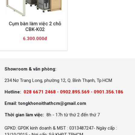
Cụm bàn làm việc 2 chỗ
CBK-K02
6.300.000đ
Showroom & văn phòng:
234 Nơ Trang Long, phường 12, Q. Bình Thạnh, Tp.HCM
Hotline:
028 6671 2468 - 0902.895.569 -
0901.356.186
Email: tongkhonoithathcm@gmail.com
Thời gian làm việc:
8h - 17h từ thứ 2 đến thứ 7
GPKD: GPDK kinh doanh & MST : 0313487247- Ngày cấp :
13/10/2015 - Nơi cấp: Sở KHĐT TPHCM