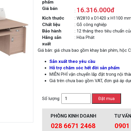
phẩm
Giá bán
16.316.000đ
:
Kích thước
: W2810 x D1420 x H1100 m
Chất liệu
: Gỗ công nghiệp
Bảo hành
: 12 tháng theo tiêu chuẩn c
Hãng sản
: Hòa Phát
xuất
Giá bán: giá chưa bao gồm khay bàn phím, hộc C
Sản xuất theo yêu cầu
Hỗ trợ chăm sóc hết đời sản phẩm
MIỄN PHÍ vận chuyển lắp đặt trong nội t
Giá trên chưa bao gồm VAT, đơn giá áp dụ
Số lượng:
PHÒNG KINH DOANH
TƯ VẤN
028 6671 2468
0901